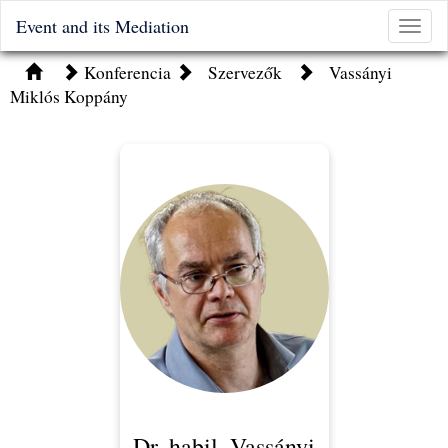
Event and its Mediation
Toggle
naviga
Konferencia
Szervezők
Vassányi
Miklós Koppány
Dr. habil. Vassányi