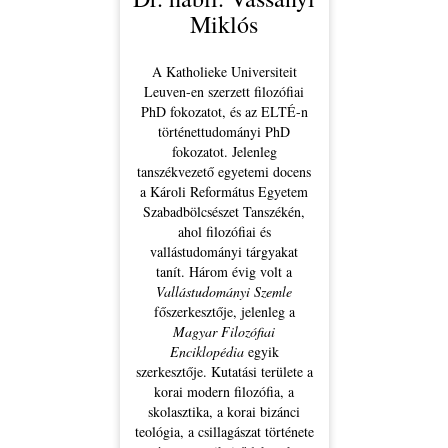
Miklós
A Katholieke Universiteit
Leuven-en szerzett filozófiai
PhD fokozatot, és az ELTÉ-n
történettudományi PhD
fokozatot. Jelenleg
tanszékvezető egyetemi docens
a Károli Református Egyetem
Szabadbölcsészet Tanszékén,
ahol filozófiai és
vallástudományi tárgyakat
tanít. Három évig volt a
Vallástudományi Szemle
főszerkesztője, jelenleg a
Magyar Filozófiai
Enciklopédia
egyik
szerkesztője. Kutatási területe a
korai modern filozófia, a
skolasztika, a korai bizánci
teológia, a csillagászat története